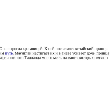
 Она выросла красавицей. К ней посватался китайский принц.
 им
путь
. Маунглай настигает их и в гневе убивает дочь, принца
ографии южного Таиланда много мест, названия которых связаны