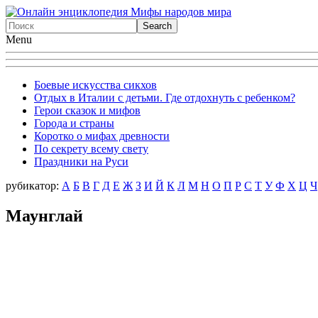
Menu
Боевые искусства сикхов
Отдых в Италии с детьми. Где отдохнуть с ребенком?
Герои сказок и мифов
Города и страны
Коротко о мифах древности
По секрету всему свету
Праздники на Руси
рубикатор:
А
Б
В
Г
Д
Е
Ж
З
И
Й
К
Л
М
Н
О
П
Р
С
Т
У
Ф
X
Ц
Ч
Маунглай