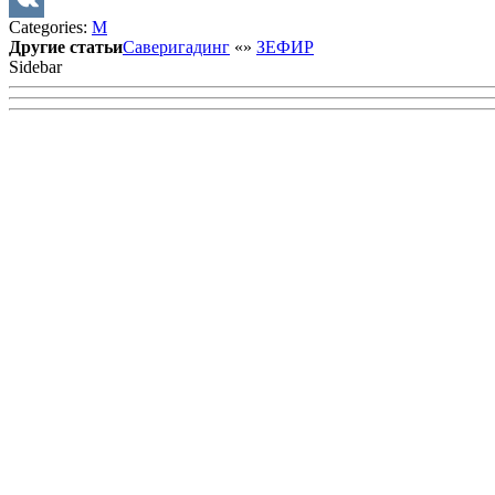
Categories:
М
VK
Другие статьи
Саверигадинг
«
»
ЗЕФИР
Sidebar