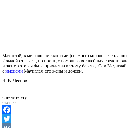
Маунглай, в мифологии кхонтхаи (сиамцев) король легендарно
Иомдой отказала, но принц с помощью волшебных средств влюб
и жену, которая была причастна к этому бегству. Сам Маунгла
с
именами
Маунглая, его жены и дочери.
Я. В. Чеснов
Оцените эту
статью
Facebook
Twitter