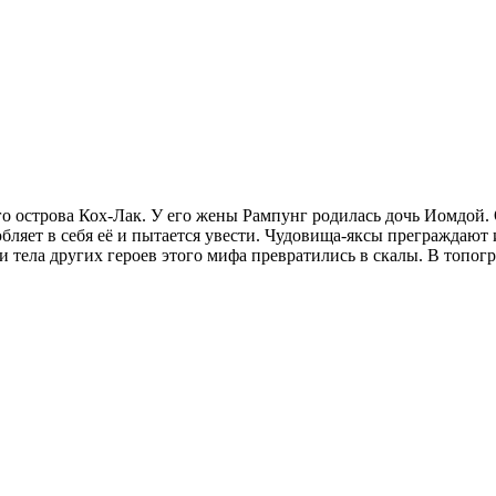
го острова Кох-Лак. У его жены Рампунг родилась дочь Иомдой.
ляет в себя её и пытается увести. Чудовища-яксы преграждают
й и тела других героев этого мифа превратились в скалы. В топ