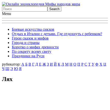
Menu
Боевые искусства сикхов
Отдых в Италии с детьми. Где отдохнуть с ребенком?
Герои сказок и мифов
Города и страны
Коротко о мифах древности
По секрету всему свету
Праздники на Руси
рубикатор:
А
Б
В
Г
Д
Е
Ж
З
И
Й
К
Л
М
Н
О
П
Р
С
Т
У
Ф
X
Ц
Ч
Ш
Э
Ю
Я
Лях