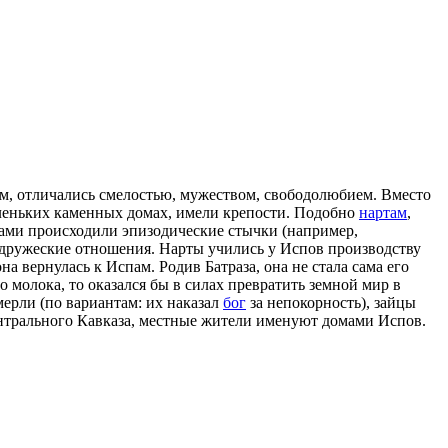
м, отличались смелостью, мужеством, свободолюбием. Вместо
аленьких каменных домах, имели крепости. Подобно
нартам
,
тами происходили эпизодические стычки (например,
 в дружеские отношения. Нарты учились у Испов производству
 вернулась к Испам. Родив Батраза, она не стала сама его
о молока, то оказался бы в силах превратить земной мир в
мерли (по вариантам: их наказал
бог
за непокорность), зайцы
ентрального Кавказа, местные жители именуют домами Испов.