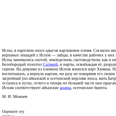
Испы, в нартском эпосе адыгов карликовое племя. Согласно м
верховых лошадей у Испов — зайцы, в качестве рабочих у ни
Испы занимались охотой, земледелием, скотоводством; как и
Белобородый похитил
Сатаней
, и нарты, освобождая её, разр
серпов. На девушке из племени Испов женился нарт Химиш. Но Х
воспитывать, а вернула нартам, ни разу не покормив его своим
загробный (по абхазской и осетинской версиям эпоса, мать Ба
остались в путах, отчего и теперь по большей части они пры
Испам соответствуют абхазские
ацаны
, осетинские бцента.
М. И. Мижаев
Оцените эту