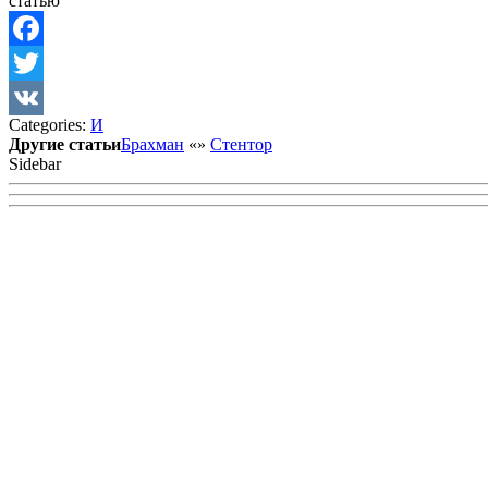
статью
Facebook
Twitter
Categories:
И
VK
Другие статьи
Брахман
«
»
Стентор
Sidebar