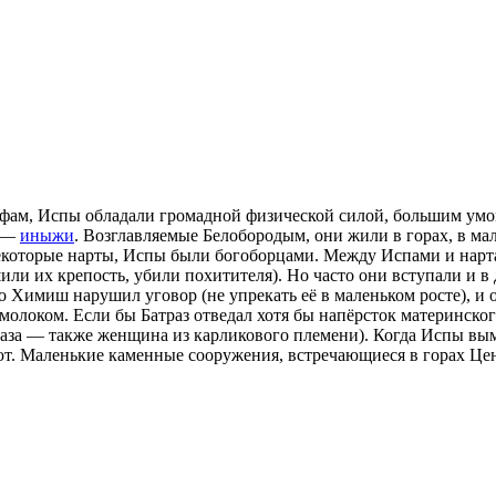
ифам, Испы обладали громадной физической силой, большим умо
х —
иныжи
. Возглавляемые Белобородым, они жили в горах, в м
 некоторые нарты, Испы были богоборцами. Между Испами и нар
ушили их крепость, убили похитителя). Но часто они вступали и
имиш нарушил уговор (не упрекать её в маленьком росте), и она
 молоком. Если бы Батраз отведал хотя бы напёрсток материнског
траза — также женщина из карликового племени). Когда Испы вы
гают. Маленькие каменные сооружения, встречающиеся в горах Ц