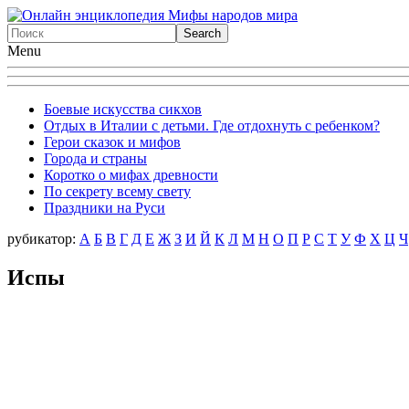
Menu
Боевые искусства сикхов
Отдых в Италии с детьми. Где отдохнуть с ребенком?
Герои сказок и мифов
Города и страны
Коротко о мифах древности
По секрету всему свету
Праздники на Руси
рубикатор:
А
Б
В
Г
Д
Е
Ж
З
И
Й
К
Л
М
Н
О
П
Р
С
Т
У
Ф
X
Ц
Ч
Испы