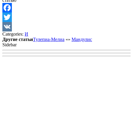
статью
Facebook
Twitter
Categories:
И
VK
Другие статьи
Тулепиа-Мелиа
«
»
Мандулис
Sidebar