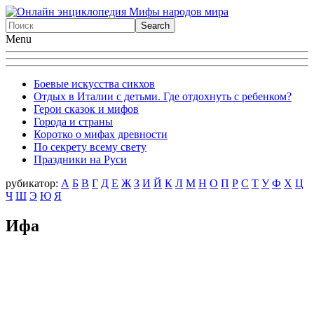
Menu
Боевые искусства сикхов
Отдых в Италии с детьми. Где отдохнуть с ребенком?
Герои сказок и мифов
Города и страны
Коротко о мифах древности
По секрету всему свету
Праздники на Руси
рубикатор:
А
Б
В
Г
Д
Е
Ж
З
И
Й
К
Л
М
Н
О
П
Р
С
Т
У
Ф
X
Ц
Ч
Ш
Э
Ю
Я
Ифа