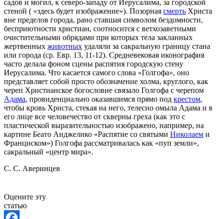
садов и могил, к северо-западу от Иерусалима, за городской
стеной ( «здесь будет изображение»). Позорная
смерть
Христа
вне пределов города, рано ставшая символом бездомности,
бесприютности христиан, соотносится с ветхозаветными
очистительными обрядами при которых тела закланных
жертвенных
животных
удаляли за сакральную границу стана
или города (ср. Евр. 13, 11-12). Средневековая иконография
часто делала фоном сцены распятия городскую стену
Иерусалима. Что касается самого слова «Голгофа», оно
представляет собой просто обозначение холма, круглого, как
череп Христианское богословие связало Голгофа с черепом
Адама
, провиденциально оказавшимся прямо под
крестом
,
чтобы кровь Христа, стекая на него, телесно омыла Адама и в
его лице все человечество от скверны греха (как это с
пластической выразительностью изображено, например, на
картине Беато Анджелико «Распятие со святыми
Николаем
и
Франциском») Голгофа рассматривалась как «пуп земли»,
сакральный «центр мира».
С. С. Аверинцев
Оцените эту
статью