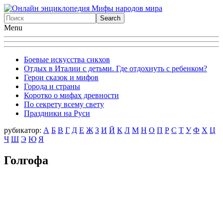
Menu
Боевые искусства сикхов
Отдых в Италии с детьми. Где отдохнуть с ребенком?
Герои сказок и мифов
Города и страны
Коротко о мифах древности
По секрету всему свету
Праздники на Руси
рубикатор:
А
Б
В
Г
Д
Е
Ж
З
И
Й
К
Л
М
Н
О
П
Р
С
Т
У
Ф
X
Ц
Ч
Ш
Э
Ю
Я
Голгофа