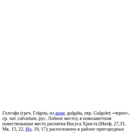
Голгофа (греч. Гolgota, из
арам
. gulgalta, евр. Gulgolet; «череп»,
ср. лат. calvarium, pуc. Лобное место), в новозаветном
повествовании место распятия Иисуса Христа (Матф. 27,33,
Мк. 15, 22,
Ио
. 19, 17); расположено в районе пригородных