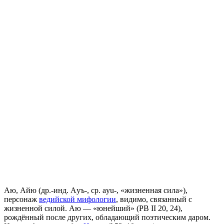
Аю, Айю (др.-инд. Aуъ-, ср. aуu-, «жизненная сила»),
персонаж
ведийской мифологии
, видимо, связанный с
жизненной силой. Аю — «юнейший» (РВ II 20, 24),
рождённый после других, обладающий поэтическим даром.