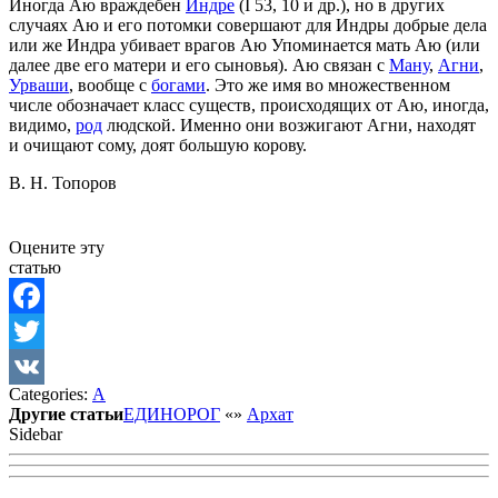
Иногда Аю враждебен
Индре
(I 53, 10 и др.), но в других
случаях Аю и его потомки совершают для Индры добрые дела
или же Индра убивает врагов Аю Упоминается мать Аю (или
далее две его матери и его сыновья). Аю связан с
Ману
,
Агни
,
Урваши
, вообще с
богами
. Это же имя во множественном
числе обозначает класс существ, происходящих от Аю, иногда,
видимо,
род
людской. Именно они возжигают Агни, находят
и очищают сому, доят большую корову.
В. Н. Топоров
Оцените эту
статью
Facebook
Twitter
Categories:
А
VK
Другие статьи
ЕДИНОРОГ
«
»
Архат
Sidebar