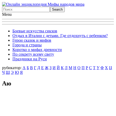
Menu
Боевые искусства сикхов
Отдых в Италии с детьми. Где отдохнуть с ребенком?
Герои сказок и мифов
Города и страны
Коротко о мифах древности
По секрету всему свету
Праздники на Руси
рубикатор:
А
Б
В
Г
Д
Е
Ж
З
И
Й
К
Л
М
Н
О
П
Р
С
Т
У
Ф
X
Ц
Ч
Ш
Э
Ю
Я
Аю