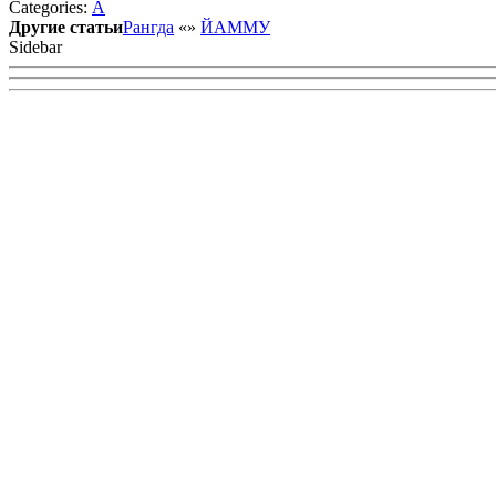
Categories:
А
VK
Другие статьи
Рангда
«
»
ЙАММУ
Sidebar