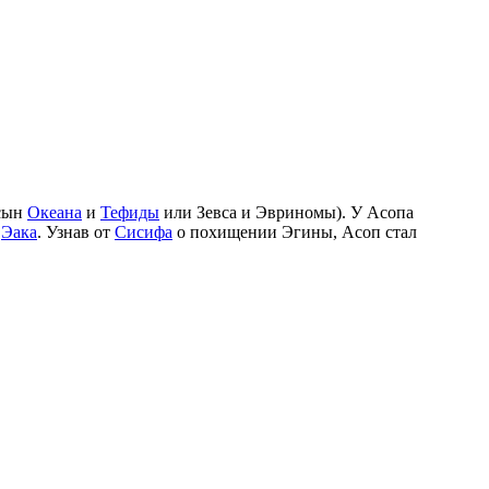
 сын
Океана
и
Тефиды
или Зевса и Эвриномы). У Асопа
а
Эака
. Узнав от
Сисифа
о похищении Эгины, Асоп стал