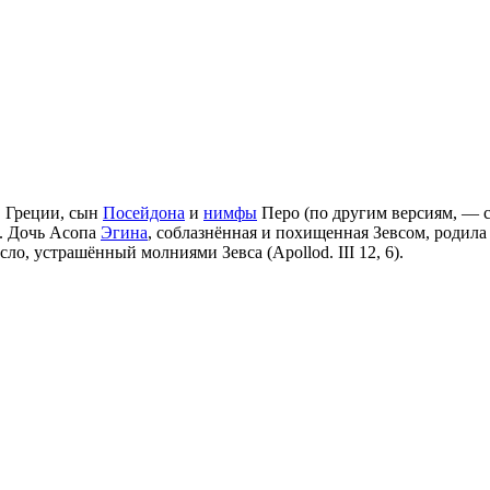
 Греции, сын
Посейдона
и
нимфы
Перо (по другим версиям, —
в. Дочь Асопа
Эгина
, соблазнённая и похищенная Зевсом, родил
ло, устрашённый молниями Зевса (Apollod. III 12, 6).