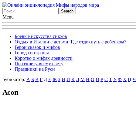
Menu
Боевые искусства сикхов
Отдых в Италии с детьми. Где отдохнуть с ребенком?
Герои сказок и мифов
Города и страны
Коротко о мифах древности
По секрету всему свету
Праздники на Руси
рубикатор:
А
Б
В
Г
Д
Е
Ж
З
И
Й
К
Л
М
Н
О
П
Р
С
Т
У
Ф
X
Ц
Ч
Асоп