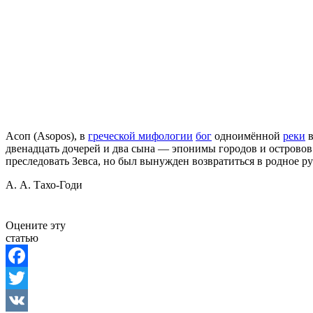
Асоп (Asopos), в
греческой мифологии
бог
одноимённой
реки
в
двенадцать дочерей и два сына — эпонимы городов и острово
преследовать Зевса, но был вынужден возвратиться в родное рус
А. А. Тахо-Годи
Оцените эту
статью
Facebook
Twitter