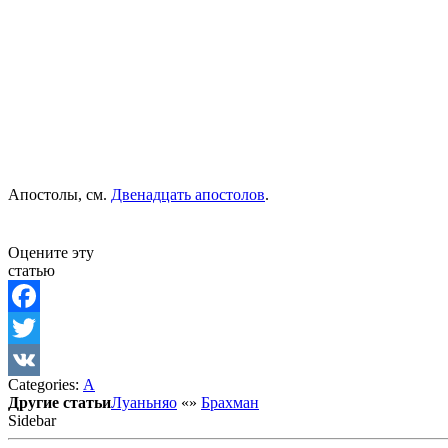
Апостолы, см.
Двенадцать апостолов
.
Оцените эту
статью
Facebook
Twitter
Categories:
А
VK
Другие статьи
Луаньняо
«
»
Брахман
Sidebar