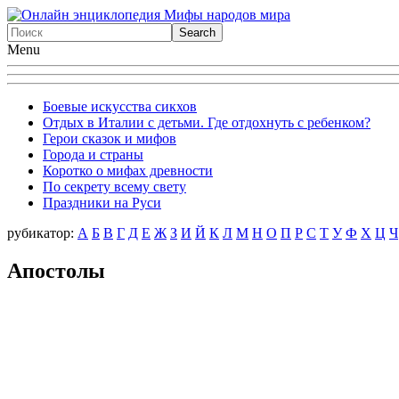
Menu
Боевые искусства сикхов
Отдых в Италии с детьми. Где отдохнуть с ребенком?
Герои сказок и мифов
Города и страны
Коротко о мифах древности
По секрету всему свету
Праздники на Руси
рубикатор:
А
Б
В
Г
Д
Е
Ж
З
И
Й
К
Л
М
Н
О
П
Р
С
Т
У
Ф
X
Ц
Ч
Апостолы