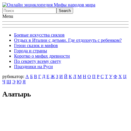
Menu
Боевые искусства сикхов
Отдых в Италии с детьми. Где отдохнуть с ребенком?
Герои сказок и мифов
Города и страны
Коротко о мифах древности
По секрету всему свету
Праздники на Руси
рубикатор:
А
Б
В
Г
Д
Е
Ж
З
И
Й
К
Л
М
Н
О
П
Р
С
Т
У
Ф
X
Ц
Ч
Ш
Э
Ю
Я
Алатырь