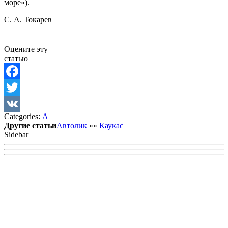
море»).
С. А. Токарев
Оцените эту
статью
Facebook
Twitter
Categories:
А
VK
Другие статьи
Автолик
«
»
Каукас
Sidebar