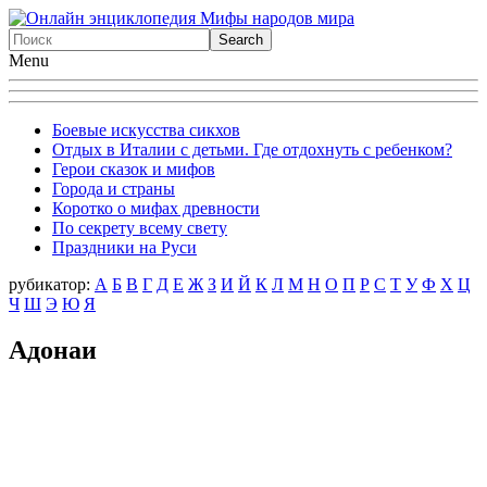
Menu
Боевые искусства сикхов
Отдых в Италии с детьми. Где отдохнуть с ребенком?
Герои сказок и мифов
Города и страны
Коротко о мифах древности
По секрету всему свету
Праздники на Руси
рубикатор:
А
Б
В
Г
Д
Е
Ж
З
И
Й
К
Л
М
Н
О
П
Р
С
Т
У
Ф
X
Ц
Ч
Ш
Э
Ю
Я
Адонаи