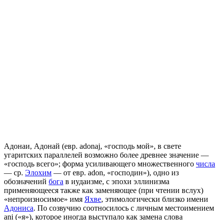
Адонаи, Адонай (евр. adonaj, «господь мой», в свете
угаритских параллелей возможно более древнее значение —
«господь всего»; форма усиливающего множественного
числа
— ср.
Элохим
— от евр. adon, «господин»), одно из
обозначений
бога
в иудаизме, с эпохи эллинизма
применяющееся также как заменяющее (при чтении вслух)
«непроизносимое» имя
Яхве
, этимологически близко имени
Адониса
. По созвучию соотносилось с личным местоимением
аni («я»), которое иногда выступало как замена слова