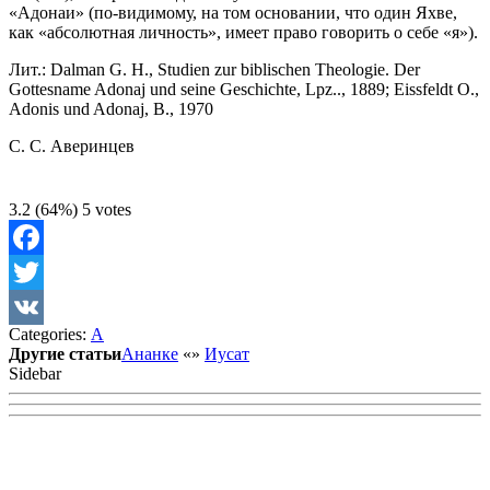
«Адонаи» (по-видимому, на том основании, что один Яхве,
как «абсолютная личность», имеет право говорить о себе «я»).
Лит.: Dalman G. H., Studien zur biblischen Theologie. Der
Gottesname Adonaj und seine Geschichte, Lpz.., 1889; Eissfeldt O.,
Adonis und Adonaj, B., 1970
C. С. Aверинцев
3.2
(64%)
5
votes
Facebook
Twitter
Categories:
А
VK
Другие статьи
Ананке
«
»
Иусат
Sidebar