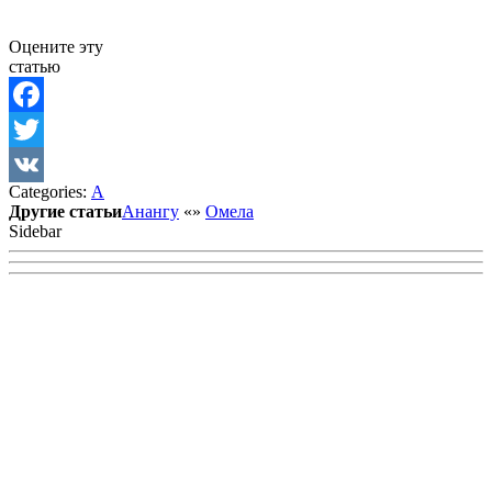
Оцените эту
статью
Facebook
Twitter
Categories:
А
VK
Другие статьи
Анангу
«
»
Омела
Sidebar