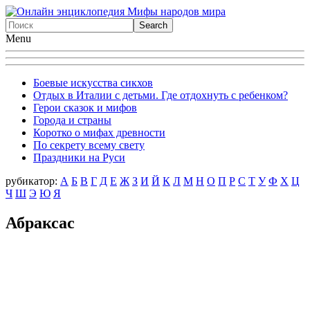
Menu
Боевые искусства сикхов
Отдых в Италии с детьми. Где отдохнуть с ребенком?
Герои сказок и мифов
Города и страны
Коротко о мифах древности
По секрету всему свету
Праздники на Руси
рубикатор:
А
Б
В
Г
Д
Е
Ж
З
И
Й
К
Л
М
Н
О
П
Р
С
Т
У
Ф
X
Ц
Ч
Ш
Э
Ю
Я
Абраксас