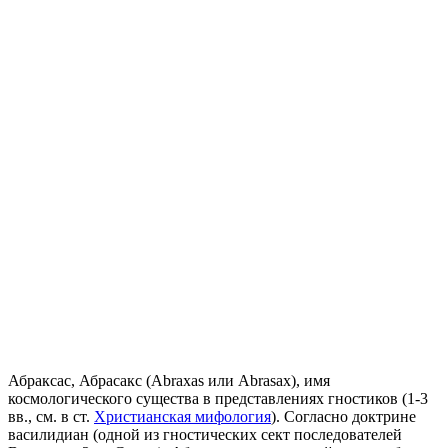
Абраксас, Абрасакс (Аbraxas или Abrasax), имя
космологического существа в представлениях гностиков (1-3
вв., см. в ст.
Христианская мифология
). Согласно доктрине
василидиан (одной из гностических сект последователей