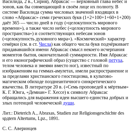
Василида, 2 в., Сирия), Абраксас — верховный глава небес и
эонов, как бы совмещающий в своём лице их полноту. В
системе Василида сумма числовых значений входящих в
слово «Абраксас» семи греческих букв (1+2+100+1+60+1+200)
даёт 365 — число дней в году («целокупность мирового
времени»), а также число небес («целокупность мирового
пространства») и соответствующих небесам эонов
(«целокупность духовного мира»). «Космический» характер
семёрки (см. в ст.
Числа
) как общего числа букв подчёркивает
придававшийся имени Абраксас смысл некоего исчерпания
моментов бытия, окончательной суммарности. Имя Абраксас
и его иконографический образ (существо с головой
петуха
,
телом человека и змеями вместо ног), известный по
изображениям на геммах-амулетах, имели распространение и
за пределами христианского гностицизма, в культово-
магическом обиходе позднеантичного синкретического
язычества. В литературе 20 в. («Семь проповедей к мёртвым»
К. Г. Юнга, «Демиан» Г. Хессе) к символу Абраксас
обращались для выражения идеи высшего единства добрых и
злых потенций человеческой
души
.
Лит.: Dieterich A., Abraxas, Studien zur Religionsgeschichte des
spдtern Altertums, Lpz., 1891.
C. С. Aверинцев