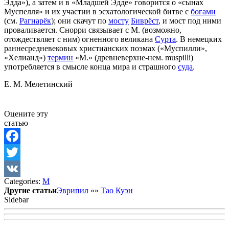
Эдда»), а затем и в «Младшей Эдде» говорится о «сынах
Муспелля» и их участии в эсхатологической битве с
богами
(см.
Рагнарёк
); они скачут по
мосту
Биврёст
, и мост под ними
проваливается. Снорри связывает с М. (возможно,
отождествляет с ним) огненного великана
Сурта
. В немецких
раннесредневековых христианских поэмах («Myспилли»,
«Хелианд»)
термин
«М.» (древневерхне-нем. muspilli)
употребляется в смысле конца мира и страшного
суда
.
Е. М. Мелетинский
Оцените эту
статью
Facebook
Twitter
Categories:
М
VK
Другие статьи
Эврипил
«
»
Тао Куэн
Sidebar