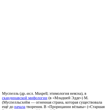
Муспелль (др.-исл. Muspell; этимология неясна), в
скандинавской мифологии
(в «Младшей Эдде») М.
(Муспелльсхейм — огненная страна, которая существовала
ещё до
начала
творения. В «Прорицании вёльвы» («Старшая