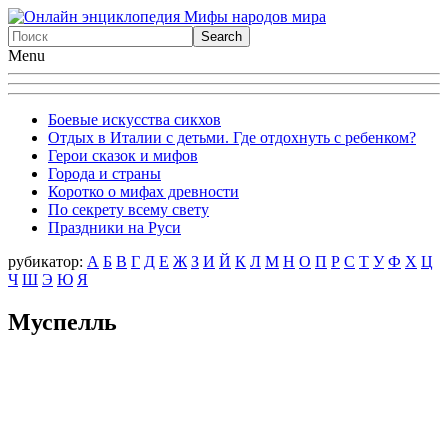
Menu
Боевые искусства сикхов
Отдых в Италии с детьми. Где отдохнуть с ребенком?
Герои сказок и мифов
Города и страны
Коротко о мифах древности
По секрету всему свету
Праздники на Руси
рубикатор:
А
Б
В
Г
Д
Е
Ж
З
И
Й
К
Л
М
Н
О
П
Р
С
Т
У
Ф
X
Ц
Ч
Ш
Э
Ю
Я
Муспелль