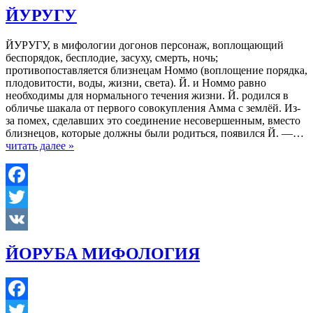
VK
ЙУРУГУ
ЙУРУГУ, в мифологии догонов персонаж, воплощающий
беспорядок, бесплодие, засуху, смерть, ночь;
противопоставляется близнецам Номмо (воплощение порядка,
плодовитости, воды, жизни, света). Й. и Номмо равно
необходимы для нормального течения жизни. Й. родился в
обличье шакала от первого совокупления Амма с землёй. Из-
за помех, сделавших это соединение несовершенным, вместо
близнецов, которые должны были родиться, появился Й. —…
читать далее »
Facebook
Twitter
VK
ЙОРУБА МИФОЛОГИЯ
Facebook