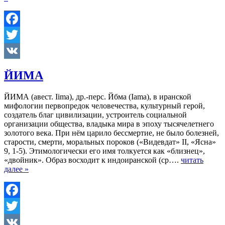
Facebook
Twitter
VK
ЙИМА
ЙИМА (авест. Iima), др.-перс. Йбма (Iama), в иранской
мифологии первопредок человечества, культурный герой,
создатель благ цивилизации, устроитель социальной
организации общества, владыка мира в эпоху тысячелетнего
золотого века. При нём царило бессмертие, не было болезней,
старости, смерти, моральных пороков («Видевдат» II, «Ясна»
9, 1-5). Этимологически его имя толкуется как «близнец»,
«двойник». Образ восходит к индоиранской (ср….
читать
далее »
Facebook
Twitter