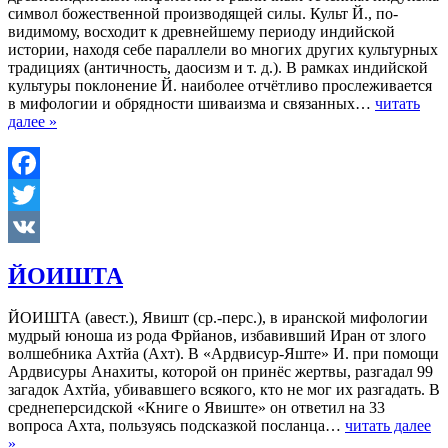
символ божественной производящей силы. Культ Й., по-
видимому, восходит к древнейшему периоду индийской
истории, находя себе параллели во многих других культурных
традициях (античность, даосизм и т. д.). В рамках индийской
культуры поклонение Й. наиболее отчётливо прослеживается
в мифологии и обрядности шиваизма и связанных…
читать
далее »
Facebook
Twitter
VK
ЙОИШТА
ЙОИШТА (авест.), Явишт (ср.-перс.), в иранской мифологии
мудрый юноша из рода Фрйанов, избавивший Иран от злого
волшебника Ахтйа (Ахт). В «Ардвисур-Яште» И. при помощи
Ардвисуры Анахиты, которой он принёс жертвы, разгадал 99
загадок Ахтйа, убивавшего всякого, кто не мог их разгадать. В
среднеперсидской «Книге о Явиште» он ответил на 33
вопроса Ахта, пользуясь подсказкой посланца…
читать далее
»