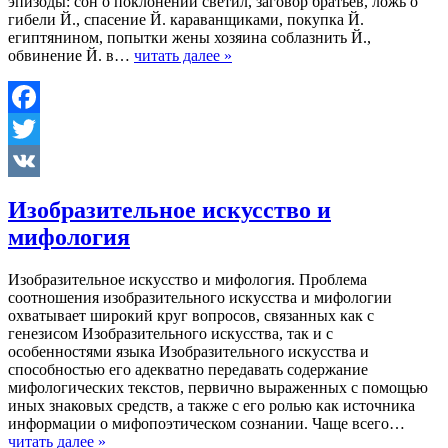
эпизоды: сон о поклонении светил, заговор братьев, ложь о
гибели Й., спасение Й. караванщиками, покупка Й.
египтянином, попытки жены хозяина соблазнить Й.,
обвинение Й. в…
читать далее »
Facebook
Twitter
VK
Изобразительное искусство и
мифология
Изобразительное искусство и мифология. Проблема
соотношения изобразительного искусства и мифологии
охватывает широкий круг вопросов, связанных как с
генезисом Изобразительного искусства, так и с
особенностями языка Изобразительного искусства и
способностью его адекватно передавать содержание
мифологических текстов, первично выраженных с помощью
иных знаковых средств, а также с его ролью как источника
информации о мифопоэтическом сознании. Чаще всего…
читать далее »