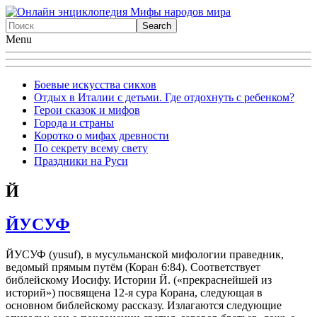
Menu
Боевые искусства сикхов
Отдых в Италии с детьми. Где отдохнуть с ребенком?
Герои сказок и мифов
Города и страны
Коротко о мифах древности
По секрету всему свету
Праздники на Руси
Й
ЙУСУФ
ЙУСУФ (yusuf), в мусульманской мифологии праведник,
ведомый прямым путём (Коран 6:84). Соответствует
библейскому Иосифу. Истории Й. («прекраснейшей из
историй») посвящена 12-я сура Корана, следующая в
основном библейскому рассказу. Излагаются следующие