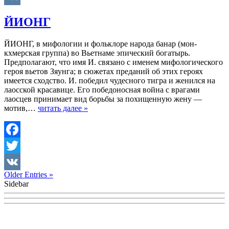
VK
ЙИОНГ
ЙИОНГ, в мифологии и фольклоре народа банар (мон-
кхмерская группа) во Вьетнаме эпический богатырь.
Предполагают, что имя И. связано с именем мифологического
героя вьетов Зяунга; в сюжетах преданий об этих героях
имеется сходство. И. победил чудесного тигра и женился на
лаосской красавице. Его победоносная война с врагами
лаосцев принимает вид борьбы за похищенную жену —
мотив,…
читать далее »
Facebook
Twitter
Older Entries »
VK
Sidebar