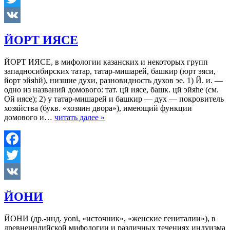
Twitter
VK
ЙОРТ ИЯСЕ
ЙОРТ ИЯСЕ, в мифологии казанских и некоторых групп
западносибирских татар, татар-мишарей, башкир (юрт эяси,
йорт эйяhй), низшие духи, разновидность духов эе. 1) Й. и. —
одно из названий домового: тат. цй иясе, башк. цй эйяhе (см.
Ой иясе); 2) у татар-мишарей и башкир — дух — покровитель
хозяйства (букв. «хозяин двора»), имеющий функции
домового и…
читать далее »
Facebook
Twitter
VK
ЙОНИ
ЙОНИ (др.-инд. yoni, «источник», «женские гениталии»), в
древнеиндийской мифологии и различных течениях индуизма