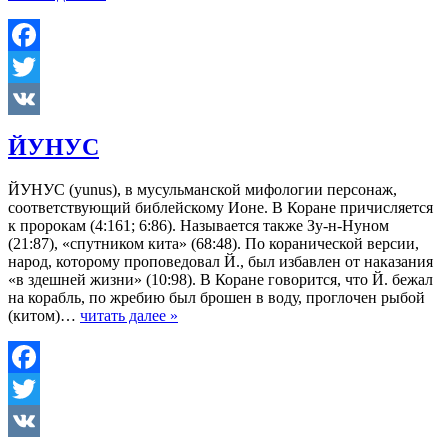
Facebook
Twitter
VK
ЙУНУС
ЙУНУС (yunus), в мусульманской мифологии персонаж,
соответствующий библейскому Ионе. В Коране причисляется
к пророкам (4:161; 6:86). Называется также Зу-н-Нуном
(21:87), «спутником кита» (68:48). По коранической версии,
народ, которому проповедовал Й., был избавлен от наказания
«в здешней жизни» (10:98). В Коране говорится, что Й. бежал
на корабль, по жребию был брошен в воду, проглочен рыбой
(китом)…
читать далее »
Facebook
Twitter