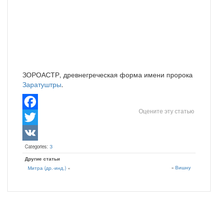
ЗОРОАСТР, древнегреческая форма имени пророка
Заратуштры
.
Оцените эту статью
Facebook
Twitter
Categories:
З
VK
Другие статьи
»
Вишну
Митра (др.-инд.)
«