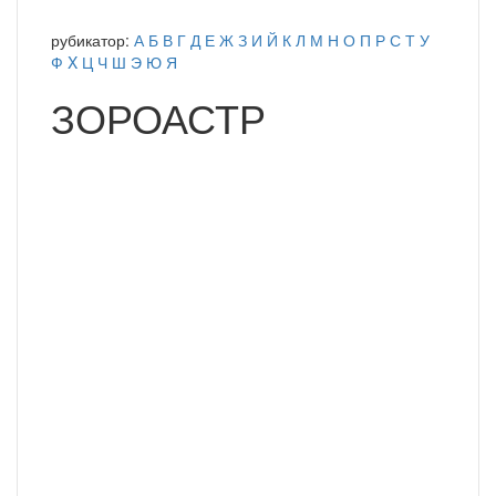
рубикатор:
А
Б
В
Г
Д
Е
Ж
З
И
Й
К
Л
М
Н
О
П
Р
С
Т
У
Ф
X
Ц
Ч
Ш
Э
Ю
Я
ЗОРОАСТР