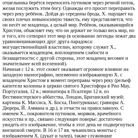
отшельника берётся переносить путников через речной поток,
желая послужить этим богу. Однажды его просит переправить
через реку ребёнок. Дойдя до середины брода, X. ощущает на
своих плечах невыносимую тяжесть, ему представляется, что
он несёт не младенца, а целый мир. Ребёнок, оказывающийся
Христом, объясняет ему, что он держит не только весь мир, но
и того, кто сотворил этот мир (в основании легенды лежат два
уравновешивающих друг друга парадокса:
могущественнейший властелин, которому служит X.,
оказывается младенцем, воплощением слабости и
беззащитности; с другой стороны, этот младенец весомее и
значительнее всей вселенной).
Начиная с 12 в. этот сюжет оказывает огромное влияние на
западную иконографию, неизменно изображающую X. с
младенцем Христом в момент переправы через реку (рельеф
капители колонны в церкви святого Христофора в Рио May,
Португалия, 12 в.; миниатюра в Псалтири 12 в. из
Вестминстерского аббатства, Лондон, Британский музей;
картины К. Массиса, X. Босха, Пинтуриккьо; гравюры А.
Дюрера, Й. Аммана и др.), и отчасти на православную. С
именем X., покровителя путников, моряков, врачебного
искусства и пр., связано следующее поверье: достаточно
увидеть его изображение, чтобы в этот день не подвергнуться
внезапной смерти. В 16 и 17 вв. чеканились монеты с
изображением X. (дукат и талер), также служившие