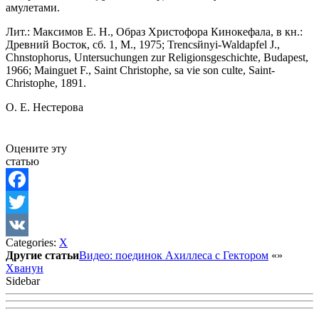
амулетами.
Лит.: Максимов E. Н., Образ Христофора Кинокефала, в кн.:
Древний Восток, сб. 1, М., 1975; Trencsйnyi-Waldapfel J.,
Chnstophorus, Untersuchungen zur Religionsgeschichte, Budapest,
1966; Mainguet F., Saint Christophe, sa vie son culte, Saint-
Christophe, 1891.
O. E. Нестерова
Оцените эту
статью
Facebook
Twitter
Categories:
Х
VK
Другие статьи
Видео: поединок Ахиллеса с Гектором
«
»
Хванун
Sidebar