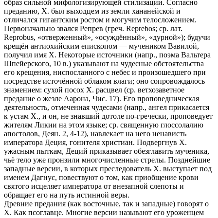
образ сильной мифологизирующей стилизации. Согласно
преданию, X. был выходцем из земли хананейской и
отличался гигантским ростом и могучим телосложением.
Первоначально звался Репрев (греч. Reprebos; ср. лат.
Reprobus, «отверженный», «осуждённый», «дурной»); будучи
крещён антиохийским епископом — мучеником Вавилой,
получил имя X. Некоторые источники (напр., поэма Вальтера
Шпейерского, 10 в.) указывают на чудесные обстоятельства
его крещения, ниспосланного с небес и произошедшего при
посредстве источённой облаком влаги; оно сопровождалось
знамением: сухой посох X. расцвел (ср. ветхозаветное
предание о жезле Аарона, Чис. 17). Его проповедническая
деятельность, отмеченная чудесами (напр., ангел прикасается
к устам X., и он, не знавший дотоле по-гречески, проповедует
жителям Ликии на этом языке; ср. священную глоссолалию
апостолов, Деян. 2, 4-12), навлекает на него ненависть
императора Деция, гонителя христиан. Подвергнув X.
ужасным пыткам, Деций приказывает обезглавить мученика,
чьё тело уже пронзили многочисленные стрелы. Позднейшие
западные версии, в которых преследователь X. выступает под
именем Дагнус, повествуют о том, как приобщение крови
святого исцеляет императора от внезапной слепоты и
обращает его на путь истинной веры.
Древние предания (как восточные, так и западные) говорят о
X. Как псоглавце. Многие версии называют его уроженцем