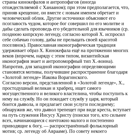
страны кинокефалов и антропофагов (иногда
отождествляемой с Ханааном); при этом предполагается, что,
приняв крещение, он вместе с новым именем обретает и
человеческий облик. Другие источники объясняют его
псоглавость чудом, которое бог совершил по его молитве и
дабы сделать проповедь его убедительной для язычников (ср.
позднюю кипрскую легенду, согласно которой X. испросил
себе собачью голову, дабы не прельщать своей красотой
поселянок). Православная иконографическая традиция
удерживает образ X. Кинокефала ещё на протяжении многих
веков (впрочем, наряду с этим типом, византийская
иконография знает и антропоморфный тип X.-воина).
Напротив, для западной иконографии определяющими
становятся мотивы, получившие распространение благодаря
«Золотой легенде» Иакова Ворагинского.
Согласно версии, представленной в «Золотой легенде», X.,
простодушный великан и храбрец, ищет самого
могущественного и великого властелина, чтобы поступить к
нему на службу. Но он покидает службу у царя, который
боится дьявола, и предлагает свои услуги последнему;
обнаружив же, что дьявол трепещет при виде креста, вступает
на путь служения Иисусу Христу (поиски того, кто сильнее
всех, начинающиеся с ничтожно малого и постепенно
приводящие к богу, — распространённый фольклорный
мотив; ср. легенду об Аврааме). По совету некоего