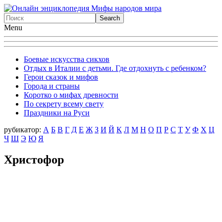
Menu
Боевые искусства сикхов
Отдых в Италии с детьми. Где отдохнуть с ребенком?
Герои сказок и мифов
Города и страны
Коротко о мифах древности
По секрету всему свету
Праздники на Руси
рубикатор:
А
Б
В
Г
Д
Е
Ж
З
И
Й
К
Л
М
Н
О
П
Р
С
Т
У
Ф
X
Ц
Ч
Ш
Э
Ю
Я
Христофор