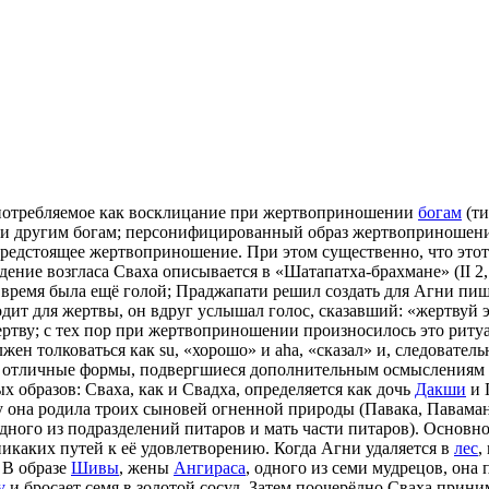
 употребляемое как восклицание при жертвоприношении
богам
(ти
и другим богам; персонифицированный образ жертвоприношени
редстоящее жертвоприношение. При этом существенно, что этот в
ние возгласа Сваха описывается в «Шатапатха-брахмане» (II 2, 4
 время была ещё голой; Праджапати решил создать для Агни пищ
т для жертвы, он вдруг услышал голос, сказавший: «жертвуй это!»
ертву; с тех пор при жертвоприношении произносилось это ритуа
лжен толковаться как su, «хорошо» и aha, «сказал» и, следовате
 отличные формы, подвергшиеся дополнительным осмыслениям [ср
 образов: Сваха, как и Свадха, определяется как дочь
Дакши
и 
му она родила троих сыновей огненной природы (Павака, Паваман
дного из подразделений питаров и мать части питаров). Основной
 никаких путей к её удовлетворению. Когда Агни удаляется в
лес
,
 В образе
Шивы
, жены
Ангираса
, одного из семи мудрецов, она 
у
и бросает семя в золотой сосуд. Затем поочерёдно Сваха прини