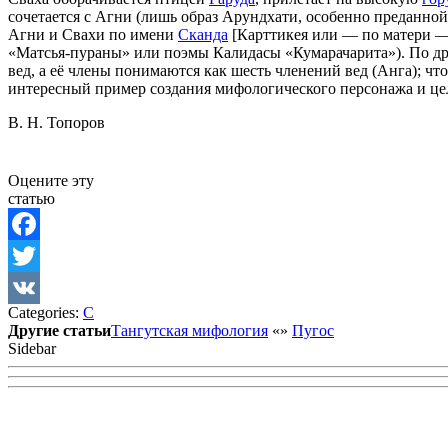
сочетается с Агни (лишь образ Арундхати, особенно преданной 
Агни и Свахи по имени
Сканда
[Карттикея или — по матери — С
«Матсья-пураны» или поэмы Калидасы «Кумарачарита»). По дру
вед, а её члены понимаются как шесть членений вед (Анга); чт
интересный пример создания мифологического персонажа и це
В. Н. Топоров
Оцените эту
статью
Facebook
Twitter
Categories:
С
VK
Другие статьи
Тангутская мифология
«
»
Пугос
Sidebar