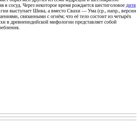
мя в сосуд. Через некоторое время рождается шестиголовое
дитя
гни выступает Шива, а вместо Свахи — Ума (ср., напр., версии
ниями, связанными с огнём; что её тело состоит из четырёх
ахи в древнеиндийской мифологии представляет собой
ребления.