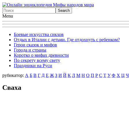
Menu
Боевые искусства сикхов
Отдых в Италии с детьми. Где отдохнуть с ребенком?
Герои сказок и мифов
Города и страны
Коротко о мифах древности
По секрету всему свету
Праздники на Руси
рубикатор:
А
Б
В
Г
Д
Е
Ж
З
И
Й
К
Л
М
Н
О
П
Р
С
Т
У
Ф
X
Ц
Ч
Сваха