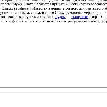
своему мужу, Свахе не удаётся принять), шестикратно бросая се
вахея (Svaheya)]. Известен вариант этой истории, где вместо А
гим источникам, считается, что Сваха руководит жертвоприноше
о она может выступать и как жена
Рудры
—
Пашупати
. Образ Св
лого мифологического сюжета на основе ритуального словоупот