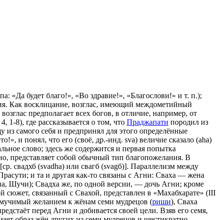
па: «Да будет благо!», «Во здравие!», «Благослови!» и т. п.);
я. Как восклицание, возглас, имеющий междометийный
озглас предполагает всех богов, в отличие, например, от
, 1-8), где рассказывается о том, что
Праджапати
породил из
у из самого себя и предпринял для этого определённые
, и понял, что его (своё, др.-инд. sva) величие сказало (aha)
льное слово; здесь же содержится и первая попытка
льно, представляет собой обычный тип благопожелания. В
. свадхб (svadha) или свагб (svagб)]. Параллелизм между
Прасути; и та и другая как-то связаны с Агни: Сваха — жена
а, Шучи); Свадха же, по одной версии, — дочь Агни; кроме
 сюжет, связанный с Свахой, представлен в «Махабхарате» (III
 мучимый желанием к жёнам семи мудрецов (
риши
), Сваха
предстаёт перед Агни и добивается своей цели. Взяв его семя,
мает образ жён других из семи мудрецов и шестикратно