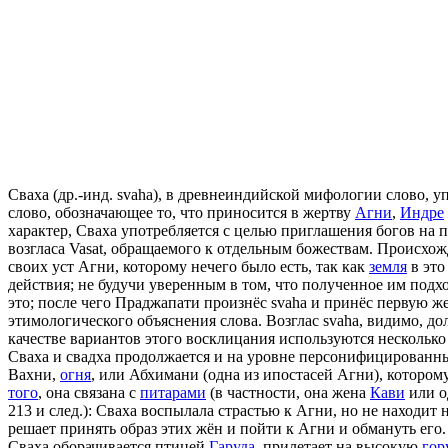
Сваха (др.-инд. svaha), в древнеиндийской мифологии слово,
слово, обозначающее то, что приносится в жертву
Агни
,
Индре
характер, Сваха употребляется с целью приглашения богов на п
возгласа Vasat, обращаемого к отдельным божествам. Происхожде
своих уст Агни, которому нечего было есть, так как
земля
в это
действия; не будучи уверенным в том, что полученное им подходи
это; после чего Праджапати произнёс svaha и принёс первую ж
этимологического объяснения слова. Возглас svaha, видимо, до
качестве вариантов этого восклицания используются несколько
Сваха и свадха продолжается и на уровне персонифицированных
Вахни,
огня
, или Абхимани (одна из ипостасей Агни), которо
того
, она связана с
питарами
(в частности, она жена
Кави
или о
213 и след.): Сваха воспылала страстью к Агни, но не находит
решает принять образ этих жён и пойти к Агни и обмануть его.
Сваха оборачивается птицей
Гаруда
, прилетает на высокую
гор