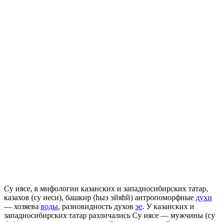
Су иясе, в мифологии казанских и западносибирских татар,
казахов (су иеси), башкир (hыэ эйяhй) антропоморфные
духи
— хозяева
воды
, разновидность духов
эе
. У казанских и
западносибирских татар различались Су иясе — мужчины (су