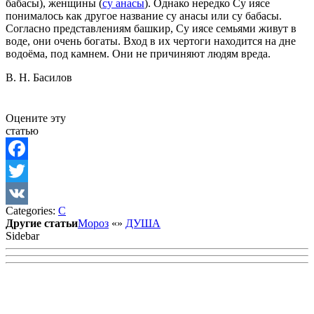
бабасы), женщины (
су анасы
). Однако нередко Су иясе
понималось как другое название су анасы или су бабасы.
Согласно представлениям башкир, Су иясе семьями живут в
воде, они очень богаты. Вход в их чертоги находится на дне
водоёма, под камнем. Они не причиняют людям вреда.
В. Н. Басилов
Оцените эту
статью
Facebook
Twitter
Categories:
С
VK
Другие статьи
Мороз
«
»
ДУША
Sidebar