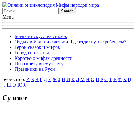
Menu
Боевые искусства сикхов
Отдых в Италии с детьми. Где отдохнуть с ребенком?
Герои сказок и мифов
Города и страны
Коротко о мифах древности
По секрету всему свету
Праздники на Руси
рубикатор:
А
Б
В
Г
Д
Е
Ж
З
И
Й
К
Л
М
Н
О
П
Р
С
Т
У
Ф
X
Ц
Ч
Ш
Э
Ю
Я
Су иясе