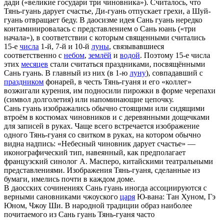
дади («великие государи три чиновника»). Считалось, что
Тянь-гуань дарует счастье, Ди-гуань отпускает грехи, а Шуй-
гуань отвращает беду. В даосизме идея Сань гуань нередко
контаминировалась с представлением о Сань юань («три
начала»), в соответствии с которым священными считались
15-е
числа
1-й, 7-й и 10-й
луны
, связывавшиеся
соответственно с
небом
,
землёй
и
водой
. Поэтому 15-е числа
этих
месяцев
стали считаться праздниками, посвящёнными
Сань гуань. В главный из них (в 1-ю
луну
), совпадавший с
праздником
фонарей, в честь Тянь-гуаня и его «коллег»
возжигали курения, им подносили пирожки в форме черепахи
(символ долголетия) или напоминающие цепочку.
Сань гуань изображались обычно стоящими или сидящими
втроём в костюмах чиновников и с деревянными дощечками
для записей в руках. Чаще всего встречается изображение
одного Тянь-гуаня со свитком в руках, на котором обычно
видна надпись: «Небесный чиновник дарует счастье» —
иконографический тип, навеянный, как предполагает
французский синолог А. Масперо, китайскими театральными
представлениями. Изображения Тянь-гуаня, сделанные из
бумаги, имелись почти в каждом доме.
В даосских сочинениях Сань гуань иногда ассоциируются с
верными сановниками чжоуского
царя
Ю-вана: Тан Хуном, Гэ
Юном, Чжоу Ши. В народной традиции образ наиболее
почитаемого из Сань гуань Тянь-гуаня часто