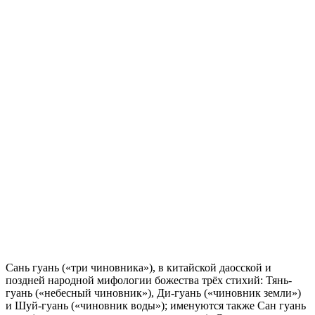
Сань гуань («три чиновника»), в китайской даосской и
поздней народной мифологии божества трёх стихий: Тянь-
гуань («небесный чиновник»), Ди-гуань («чиновник земли»)
и Шуй-гуань («чиновник воды»); именуются также Сан гуань