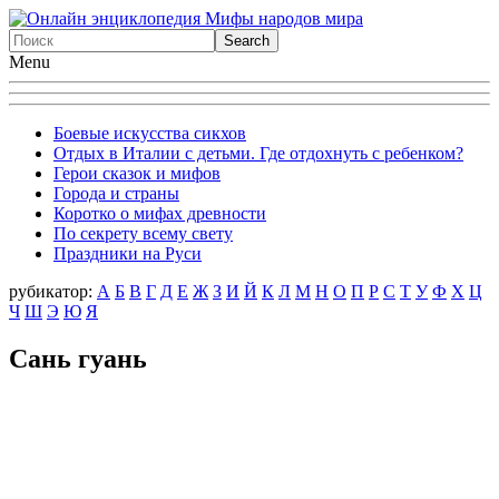
Menu
Боевые искусства сикхов
Отдых в Италии с детьми. Где отдохнуть с ребенком?
Герои сказок и мифов
Города и страны
Коротко о мифах древности
По секрету всему свету
Праздники на Руси
рубикатор:
А
Б
В
Г
Д
Е
Ж
З
И
Й
К
Л
М
Н
О
П
Р
С
Т
У
Ф
X
Ц
Ч
Ш
Э
Ю
Я
Сань гуань