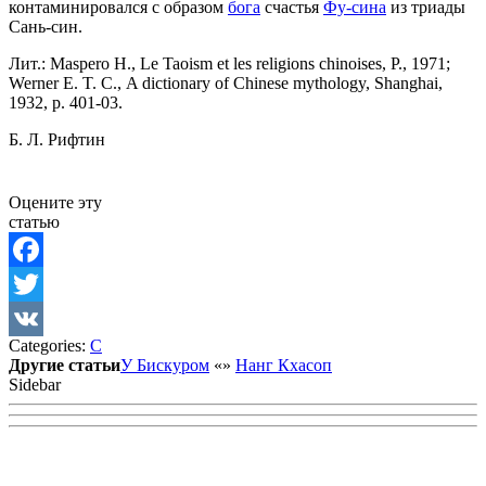
контаминировался с образом
бога
счастья
Фу-сина
из триады
Сань-син.
Лит.: Masреrо H., Le Taoism et les religions chinoises, P., 1971;
Werner E. T. С., A dictionary of Chinese mythology, Shanghai,
1932, p. 401-03.
Б. Л. Рифтин
Оцените эту
статью
Facebook
Twitter
Categories:
С
VK
Другие статьи
У Бискуром
«
»
Нанг Кхасоп
Sidebar