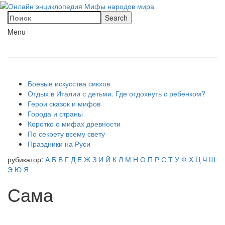
Menu
Боевые искусства сикхов
Отдых в Италии с детьми. Где отдохнуть с ребенком?
Герои сказок и мифов
Города и страны
Коротко о мифах древности
По секрету всему свету
Праздники на Руси
рубикатор:
А
Б
В
Г
Д
Е
Ж
З
И
Й
К
Л
М
Н
О
П
Р
С
Т
У
Ф
X
Ц
Ч
Ш
Э
Ю
Я
Сама