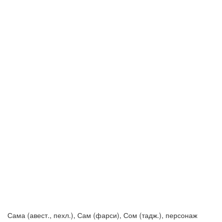
Сама (авест., пехл.), Сам (фарси), Сом (тадж.), персонаж