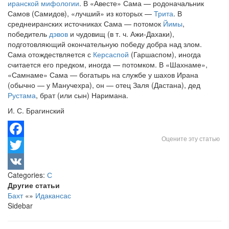
иранской мифологии
. В «Авесте» Сама — родоначальник
Самов (Самидов), «лучший» из которых —
Трита
. В
среднеиранских источниках Сама — потомок
Йимы
,
победитель
дэвов
и чудовищ (в т. ч. Ажи-Дахаки),
подготовляющий окончательную победу добра над злом.
Сама отождествляется с
Керсаспой
(Гаршаспом), иногда
считается его предком, иногда — потомком. В «Шахнаме»,
«Самнаме» Сама — богатырь на службе у шахов Ирана
(обычно — у Манучехра), он — отец Заля (Дастана), дед
Рустама
, брат (или сын) Наримана.
И. С. Брагинский
Оцените эту статью
Facebook
Twitter
Categories:
С
VK
Другие статьи
Бахт
«
»
Идакансас
Sidebar