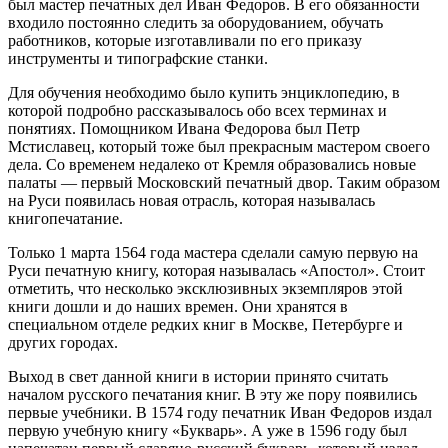
был мастер печатных дел Иван Федоров. В его обязанности
входило постоянно следить за оборудованием, обучать
работников, которые изготавливали по его приказу
инструменты и типографские станки.
Для обучения необходимо было купить энциклопедию, в
которой подробно рассказывалось обо всех терминах и
понятиях. Помощником Ивана Федорова был Петр
Мстиславец, который тоже был прекрасным мастером своего
дела. Со временем недалеко от Кремля образовались новые
палаты — первый Московский печатный двор. Таким образом
на Руси появилась новая отрасль, которая называлась
книгопечатание.
Только 1 марта 1564 года мастера сделали самую первую на
Руси печатную книгу, которая называлась «Апостол». Стоит
отметить, что несколько эксклюзивных экземпляров этой
книги дошли и до наших времен. Они хранятся в
специальном отделе редких книг в Москве, Петербурге и
других городах.
Выход в свет данной книги в истории принято считать
началом русского печатания книг. В эту же пору появились
первые учебники. В 1574 году печатник Иван Федоров издал
первую учебную книгу «Букварь». А уже в 1596 году был