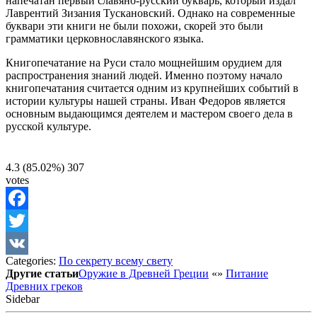
напечатан первый славяно-русский букварь, который издал
Лаврентий Зизания Тускановский. Однако на современные
буквари эти книги не были похожи, скорей это были
грамматики церковнославянского языка.
Книгопечатание на Руси стало мощнейшим орудием для
распространения знаний людей. Именно поэтому начало
книгопечатания считается одним из крупнейших событий в
истории культуры нашей страны. Иван Федоров является
основным выдающимся деятелем и мастером своего дела в
русской культуре.
4.3
(85.02%)
307
votes
Facebook
Twitter
Categories:
По секрету всему свету
VK
Другие статьи
Оружие в Древней Греции
«
»
Питание
Древних греков
Sidebar