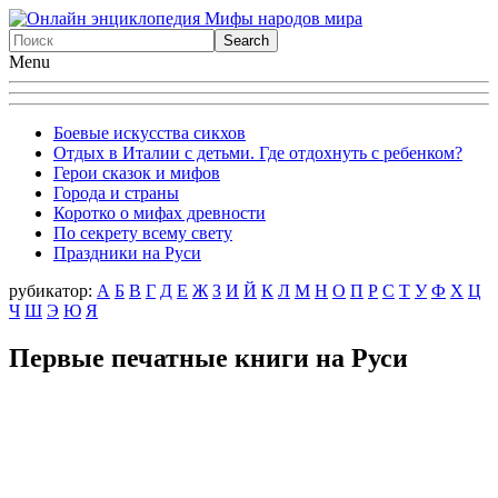
Menu
Боевые искусства сикхов
Отдых в Италии с детьми. Где отдохнуть с ребенком?
Герои сказок и мифов
Города и страны
Коротко о мифах древности
По секрету всему свету
Праздники на Руси
рубикатор:
А
Б
В
Г
Д
Е
Ж
З
И
Й
К
Л
М
Н
О
П
Р
С
Т
У
Ф
X
Ц
Ч
Ш
Э
Ю
Я
Первые печатные книги на Руси