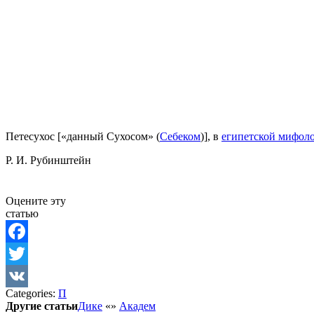
Петесухос [«данный Сухосом» (
Себеком
)], в
египетской мифол
Р. И. Рубинштейн
Оцените эту
статью
Facebook
Twitter
Categories:
П
VK
Другие статьи
Дике
«
»
Академ