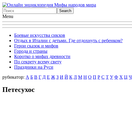
Menu
Боевые искусства сикхов
Отдых в Италии с детьми. Где отдохнуть с ребенком?
Герои сказок и мифов
Города и страны
Коротко о мифах древности
По секрету всему свету
Праздники на Руси
рубикатор:
А
Б
В
Г
Д
Е
Ж
З
И
Й
К
Л
М
Н
О
П
Р
С
Т
У
Ф
X
Ц
Ч
Петесухос