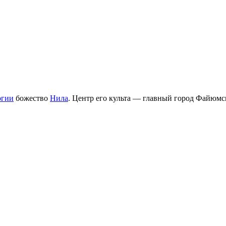
огии
божество
Нила
. Центр его культа — главный город Файюмс