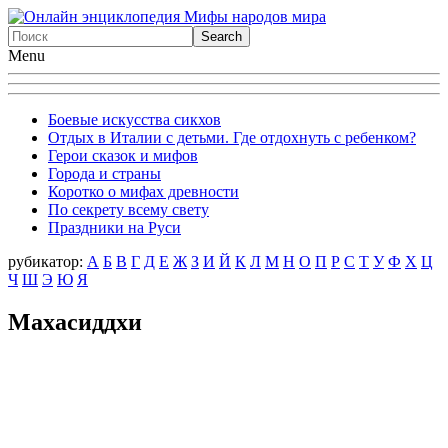
Menu
Боевые искусства сикхов
Отдых в Италии с детьми. Где отдохнуть с ребенком?
Герои сказок и мифов
Города и страны
Коротко о мифах древности
По секрету всему свету
Праздники на Руси
рубикатор:
А
Б
В
Г
Д
Е
Ж
З
И
Й
К
Л
М
Н
О
П
Р
С
Т
У
Ф
X
Ц
Ч
Ш
Э
Ю
Я
Махасиддхи