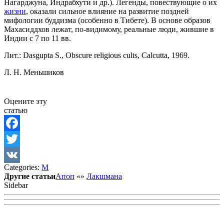
Нагарджуна, Индрабхути и др.). Легенды, повествующие о их
жизни
, оказали сильное влияние на развитие поздней
мифологии буддизма (особенно в Тибете). В основе образов
Махасиддхов лежат, по-видимому, реальные люди, жившие в
Индии с 7 по 11 вв.
Лит.: Dasgupta S., Obscure religious cults, Calcutta, 1969.
Л. Н. Меньшиков
Оцените эту
статью
Facebook
Twitter
Categories:
М
VK
Другие статьи
Апоп
«
»
Лакшмана
Sidebar