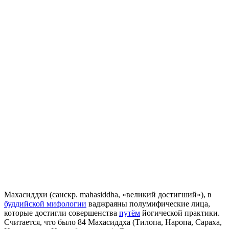
Махасиддхи (санскр. mahasiddha, «великий достигший»), в
буддийской мифологии
ваджраяны полумифические лица,
которые достигли совершенства
путём
йогической практики.
Считается, что было 84 Махасиддха (Тилопа, Наропа, Сараха,