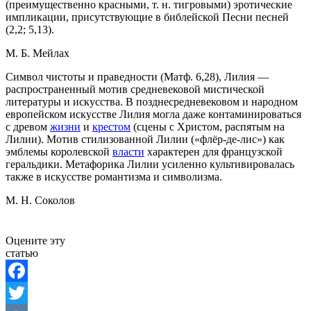
(преимущественно красными, т. н. тигровыми) эротические
импликации, присутствующие в библейской Песни песней
(2,2; 5,13).
М. Б. Мейлах
Символ чистоты и праведности (Матф. 6,28), Лилия —
распространенный мотив средневековой мистической
литературы и искусства. В позднесредневековом и народном
европейском искусстве Лилия могла даже контаминироваться
с древом
жизни
и
крестом
(сцены с Христом, распятым на
Лилии). Мотив стилизованной Лилии («флёр-де-лис») как
эмблемы королевской
власти
характерен для французской
геральдики. Метафорика Лилии усиленно культивировалась
также в искусстве романтизма и символизма.
М. Н. Соколов
Оцените эту
статью
Facebook