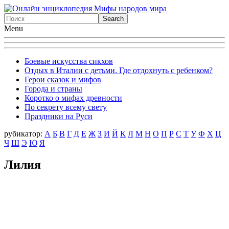
Menu
Боевые искусства сикхов
Отдых в Италии с детьми. Где отдохнуть с ребенком?
Герои сказок и мифов
Города и страны
Коротко о мифах древности
По секрету всему свету
Праздники на Руси
рубикатор:
А
Б
В
Г
Д
Е
Ж
З
И
Й
К
Л
М
Н
О
П
Р
С
Т
У
Ф
X
Ц
Ч
Ш
Э
Ю
Я
Лилия