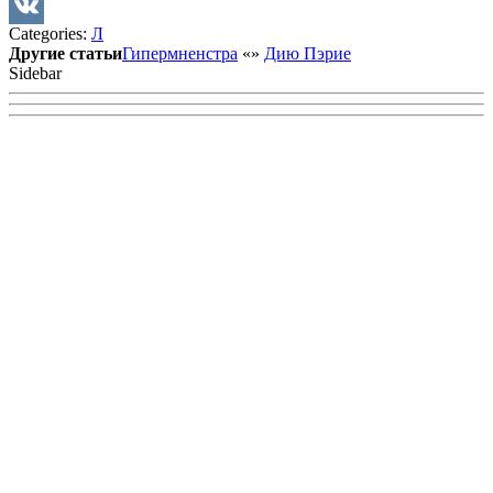
Twitter
Categories:
Л
VK
Другие статьи
Гипермненстра
«
»
Дию Пэрие
Sidebar