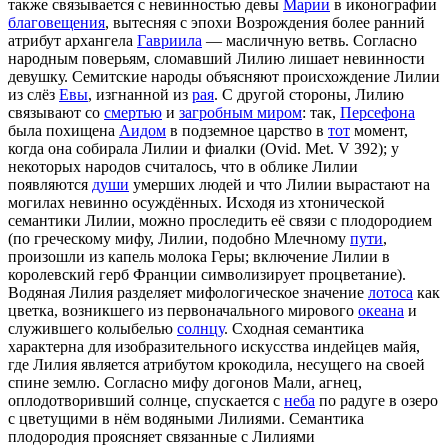
также связывается с невинностью девы
Марии
в иконографии
благовещения
, вытесняя с эпохи Возрождения более ранний
атрибут архангела
Гавриила
— масличную ветвь. Согласно
народным поверьям, сломавший Лилию лишает невинности
девушку. Семитские народы объясняют происхождение Лилии
из слёз
Евы
, изгнанной из
рая
. С другой стороны, Лилию
связывают со
смертью
и
загробным миром
: так,
Персефона
была похищена
Аидом
в подземное царство в
тот
момент,
когда она собирала Лилии и фиалки (Ovid. Met. V 392); у
некоторых народов считалось, что в облике Лилии
появляются
души
умерших людей и что Лилии вырастают на
могилах невинно осуждённых. Исходя из хтонической
семантики Лилии, можно проследить её связи с плодородием
(по греческому мифу, Лилии, подобно Млечному
пути
,
произошли из капель молока Геры; включение Лилии в
королевский герб Франции символизирует процветание).
Водяная Лилия разделяет мифологическое значение
лотоса
как
цветка, возникшего из первоначального мирового
океана
и
служившего колыбелью
солнцу
. Сходная семантика
характерна для изобразительного искусства индейцев майя,
где Лилия является атрибутом крокодила, несущего на своей
спине землю. Согласно мифу догонов Мали, агнец,
оплодотворивший солнце, спускается с
неба
по радуге в озеро
с цветущими в нём водяными Лилиями. Семантика
плодородия проясняет связанные с Лилиями