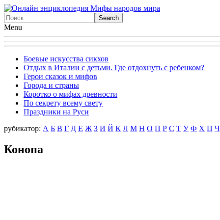
Menu
Боевые искусства сикхов
Отдых в Италии с детьми. Где отдохнуть с ребенком?
Герои сказок и мифов
Города и страны
Коротко о мифах древности
По секрету всему свету
Праздники на Руси
рубикатор:
А
Б
В
Г
Д
Е
Ж
З
И
Й
К
Л
М
Н
О
П
Р
С
Т
У
Ф
X
Ц
Ч
Конопа