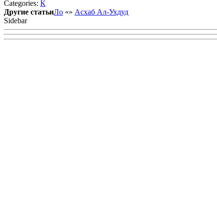
Categories:
К
VK
Другие статьи
Ло
«
»
Асхаб Ал-Ухдуд
Sidebar