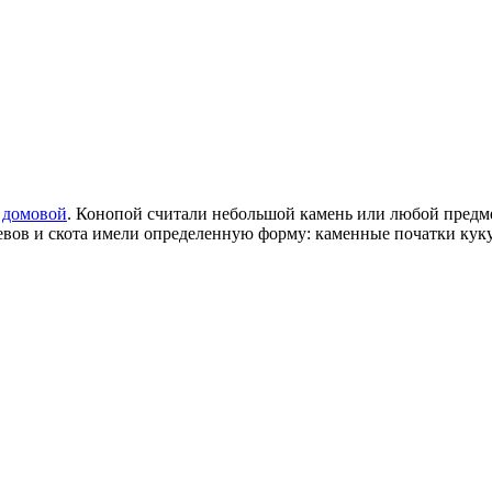
,
домовой
. Конопой считали небольшой камень или любой предме
евов и скота имели определенную форму: каменные початки кук