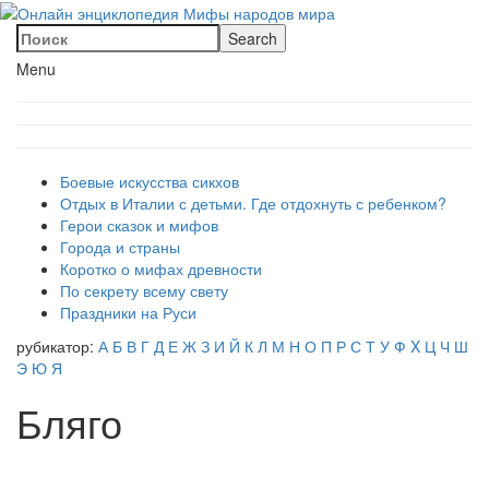
Menu
Боевые искусства сикхов
Отдых в Италии с детьми. Где отдохнуть с ребенком?
Герои сказок и мифов
Города и страны
Коротко о мифах древности
По секрету всему свету
Праздники на Руси
рубикатор:
А
Б
В
Г
Д
Е
Ж
З
И
Й
К
Л
М
Н
О
П
Р
С
Т
У
Ф
X
Ц
Ч
Ш
Э
Ю
Я
Бляго