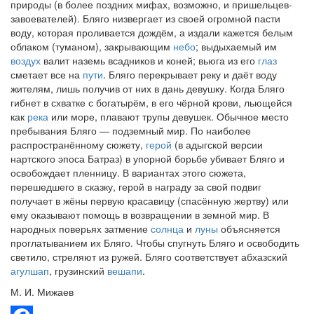
природы (в более поздних мифах, возможно, и пришельцев-
завоевателей). Бляго низвергает из своей огромной пасти
воду, которая проливается дождём, а издали кажется белым
облаком (туманом), закрывающим
небо
; выдыхаемый им
воздух
валит наземь всадников и коней; вьюга из его
глаз
сметает все на
пути
. Бляго перекрывает реку и даёт воду
жителям, лишь получив от них в дань девушку. Когда Бляго
гибнет в схватке с богатырём, в его чёрной крови, льющейся
как
река
или море, плавают трупы девушек. Обычное место
пребывания Бляго — подземный мир. По наиболее
распространённому сюжету,
герой
(в адыгской версии
нартского эпоса Батраз) в упорной борьбе убивает Бляго и
освобождает пленницу. В вариантах этого сюжета,
перешедшего в сказку, герой в награду за свой подвиг
получает в жёны первую красавицу (спасённую жертву) или
ему оказывают помощь в возвращении в земной мир. В
народных поверьях затмение
солнца
и
луны
объясняется
проглатыванием их Бляго. Чтобы спугнуть Бляго и освободить
светило, стреляют из ружей. Бляго соответствует абхазский
агулшап
, грузинский
вешапи
.
М. И. Мижаев