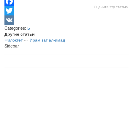
Оцените эту статью
Facebook
Twitter
Categories:
Б
VK
Другие статьи
Филоктет
«
»
Ирам зат ал-имад
Sidebar