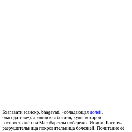
Бхагавати (санскр. bhagavati, «обладающая
долей
,
благодатная»), дравидская богиня, культ которой
распространён на Малабарском побережье Индии. Богиня-
разрушительница покровительница болезней. Почитание её