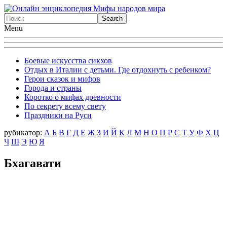
Menu
Боевые искусства сикхов
Отдых в Италии с детьми. Где отдохнуть с ребенком?
Герои сказок и мифов
Города и страны
Коротко о мифах древности
По секрету всему свету
Праздники на Руси
рубикатор:
А
Б
В
Г
Д
Е
Ж
З
И
Й
К
Л
М
Н
О
П
Р
С
Т
У
Ф
X
Ц
Ч
Ш
Э
Ю
Я
Бхагавати